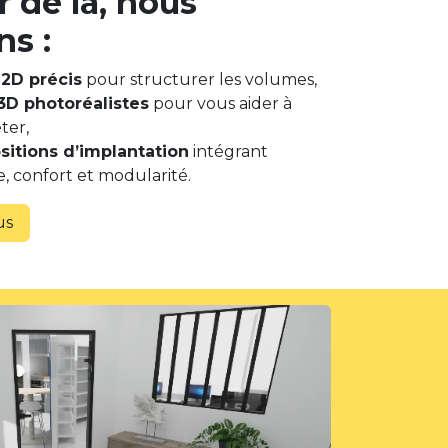
r de là, nous
ns :
 2D précis
pour structurer les volumes,
3D photoréalistes
pour vous aider à
ter,
sitions d’implantation
intégrant
, confort et modularité.
us