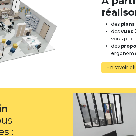
À parti
réaliso
des
plans
des
vues 
vous proje
des
propo
ergonomie
En savoir pl
in
ous
s :