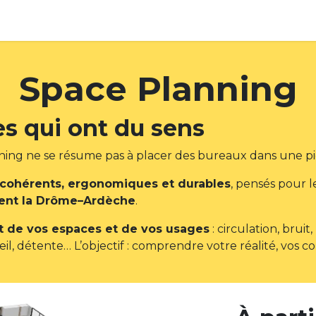
éalisations
Nos produits
Nos solutions
FAQ
Con
Space Planning
s qui ont du sens
nning ne se résume pas à placer des bureaux dans une pi
l cohérents, ergonomiques et durables
, pensés pour l
ment la Drôme–Ardèche
.
t de vos espaces et de vos usages
: circulation, bruit
eil, détente… L’objectif : comprendre votre réalité, vos c