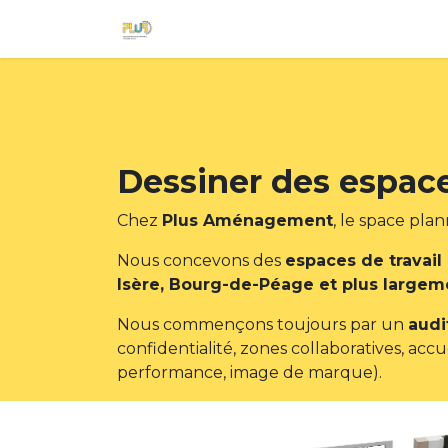
Se rendre au contenu
Accueil
Qui sommes-nous ?
R
Dessiner des espace
Chez
Plus Aménagement
, le space pla
Nous concevons des
espaces de travai
Isère, Bourg-de-Péage et plus large
Nous commençons toujours par un
audi
confidentialité, zones collaboratives, accu
performance, image de marque).