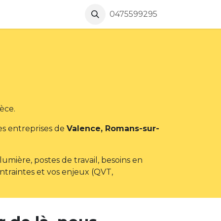
seils & Inspirations
Worklab
0475599295
Événements
Contacte
èce.
es entreprises de
Valence, Romans-sur-
, lumière, postes de travail, besoins en
ontraintes et vos enjeux (QVT,