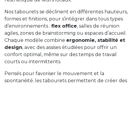
Nos tabourets se déclinent en différentes hauteurs,
formes et finitions, pour s’intégrer dans tous types
d’environnements :
flex office
, salles de réunion
agiles, zones de brainstorming ou espaces d’accueil.
Chaque modèle combine
ergonomie, stabilité et
design
, avec des assises étudiées pour offrir un
confort optimal, même sur des temps de travail
courts ou intermittents.
Pensés pour favoriser le mouvement et la
spontanéité, les tabourets permettent de créer des
espaces vivants qui stimulent la créativité et
encouragent les échanges. Leur structure robuste
et leurs matériaux durables en font un choix idéal
pour les entreprises qui souhaitent équiper leurs
espaces partagés avec des solutions fiables et
esthétiques.